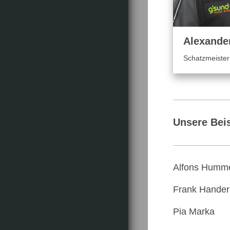
Alexande
Schatzmeister 
Unsere Beis
Alfons Humm
Frank Hander
Pia Marka